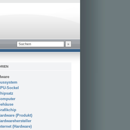
RIEN
dware
ussystem
PU-Sockel
hipsatz
omputer
ehäuse
rafikchip
ardware (Produkt)
ardwarehersteller
nternet (Hardware)