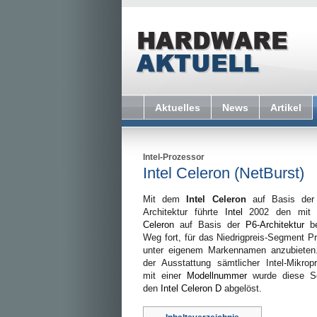
Aktuelles
News
Artikel
Intel-Prozessor
Intel Celeron (NetBurst)
Mit dem
Intel Celeron
auf Basis de
Architektur führte
Intel
2002 den mi
Celeron
auf Basis der
P6-Architektur
be
Weg fort, für das Niedrigpreis-Segment P
unter eigenem Markennamen anzubieten
der Ausstattung sämtlicher Intel-Mikrop
mit einer
Modellnummer
wurde diese Se
den
Intel Celeron D
abgelöst.