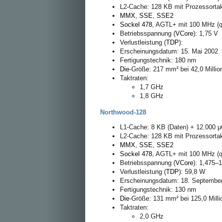
L2-Cache: 128 KB mit Prozessorta
MMX
,
SSE
,
SSE2
Sockel 478
, AGTL+ mit 100 MHz 
Betriebsspannung (
VCore
): 1,75 V
Verlustleistung (
TDP
):
Erscheinungsdatum: 15. Mai 2002
Fertigungstechnik: 180 nm
Die
-Größe: 217 mm² bei 42,0 Milli
Taktraten:
1,7 GHz
1,8 GHz
Northwood-128
L1-Cache: 8 KB (Daten) + 12.000 µO
L2-Cache: 128 KB mit Prozessorta
MMX
,
SSE
,
SSE2
Sockel 478
, AGTL+ mit 100 MHz 
Betriebsspannung (
VCore
): 1,475–
Verlustleistung (
TDP
): 59,8 W
Erscheinungsdatum: 18. Septembe
Fertigungstechnik: 130 nm
Die
-Größe: 131 mm² bei 125,0 Mill
Taktraten:
2,0 GHz