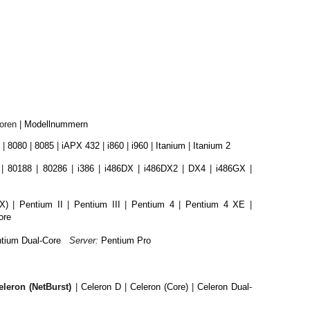
oren |
Modellnummern
|
8080
|
8085
|
iAPX 432
|
i860
|
i960
|
Itanium
|
Itanium 2
|
80188
|
80286
|
i386
|
i486DX
|
i486DX2
|
DX4
|
i486GX
|
X)
|
Pentium II
|
Pentium III
|
Pentium 4
|
Pentium 4 XE
|
ore
tium Dual-Core
Server:
Pentium Pro
eleron (NetBurst)
|
Celeron D
|
Celeron (Core)
|
Celeron Dual-