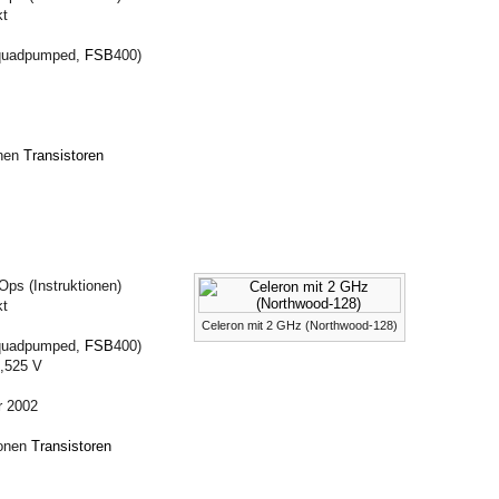
kt
(quadpumped,
FSB
400)
onen
Transistoren
ps (Instruktionen)
kt
Celeron mit 2 GHz (Northwood-128)
(quadpumped,
FSB
400)
1,525 V
r 2002
ionen
Transistoren