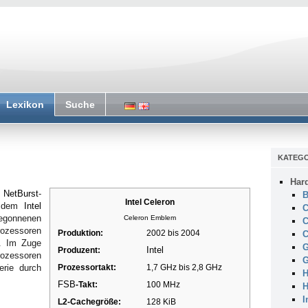
Lexikon
Suche
KATEGO
Har
r
NetBurst
-
B
Intel Celeron
t dem
Intel
C
gonnenen
Celeron Emblem
C
rozessoren
Produktion:
2002 bis 2004
C
. Im Zuge
G
Intel
Produzent:
rozessoren
G
rie durch
Prozessortakt:
1,7 GHz bis 2,8 GHz
H
FSB
-Takt:
100 MHz
H
I
L2-Cachegröße:
128 KiB