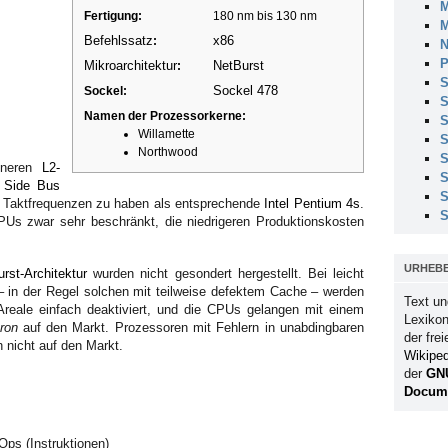
M
Fertigung:
180 nm bis 130 nm
M
Befehlssatz
x86
:
N
P
Mikroarchitektur
NetBurst
:
S
Sockel 478
Sockel:
S
Namen der Prozessorkerne:
S
Willamette
S
Northwood
S
eineren
L2-
S
 Side Bus
S
n Taktfrequenzen zu haben als entsprechende
Intel Pentium 4s
.
S
CPUs zwar sehr beschränkt, die niedrigeren Produktionskosten
URHEB
rst-Architektur
wurden nicht gesondert hergestellt. Bei leicht
 – in der Regel solchen mit teilweise defektem Cache – werden
Text un
-Areale einfach deaktiviert, und die CPUs gelangen mit einem
Lexikon
eron
auf den Markt. Prozessoren mit Fehlern in unabdingbaren
der fre
 nicht auf den Markt.
Wikiped
der
GN
Docume
ps (Instruktionen)