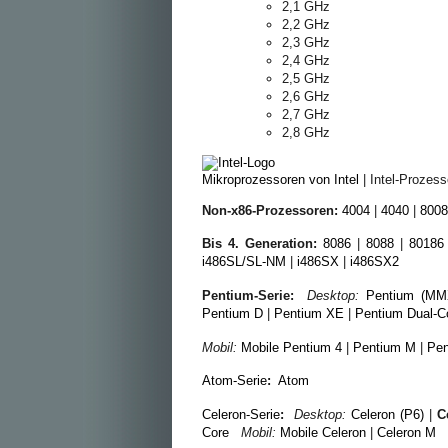
2,1 GHz
2,2 GHz
2,3 GHz
2,4 GHz
2,5 GHz
2,6 GHz
2,7 GHz
2,8 GHz
Mikroprozessoren von Intel
| Intel-Prozess
Non-x86-Prozessoren:
4004
|
4040
|
8008
Bis 4. Generation:
8086
|
8088
|
80186
i486SL/SL-NM
|
i486SX
|
i486SX2
Pentium-Serie:
Desktop:
Pentium (MM
Pentium D
|
Pentium XE
|
Pentium Dual-C
Mobil:
Mobile Pentium 4
|
Pentium M
|
Pen
Atom-Serie
:
Atom
Celeron-Serie
:
Desktop:
Celeron (P6)
|
C
Core
Mobil:
Mobile Celeron
|
Celeron M