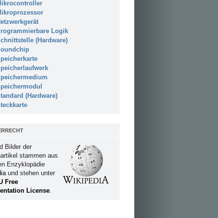
ikrocontroller
ikroprozessor
etzwerkgerät
rogrammierbare Logik
chnittstelle (Hardware)
oundchip
peicherkarte
peicherlaufwerk
peichermedium
peichermodul
tandard (Hardware)
teckkarte
ERRECHT
d Bilder der
artikel stammen aus
ien Enzyklopädie
ia
und stehen unter
U Free
ntation License
.