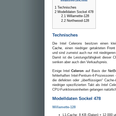
Inhaltsverzeichnis
1
Technisches
2
Modelldaten Sockel 478
2.1
Willamette-128
2.2
Northwood-128
Technisches
Die Intel Celerons besitzen einen kl
Cache
, einen niedriger getakteten
Front
und sind zumeist auch nur mit niedrigere
Damit ist die Leistungsfähigkeit dieser 
senken aber auch den Verkaufspreis.
Einige Intel
Celeron
auf Basis der
NetBu
fehlerhaften Intel-Pentium-4-Prozessoren
die defekten oder „überflüssigen“ Cache
niedriger spezifizierten Takt als
Intel Cel
CPU-Funktionseinheiten gelangen natürlich
Modelldaten Sockel 478
Willamette-128
L1-Cache: 8 KB (Daten) + 12.000 µO