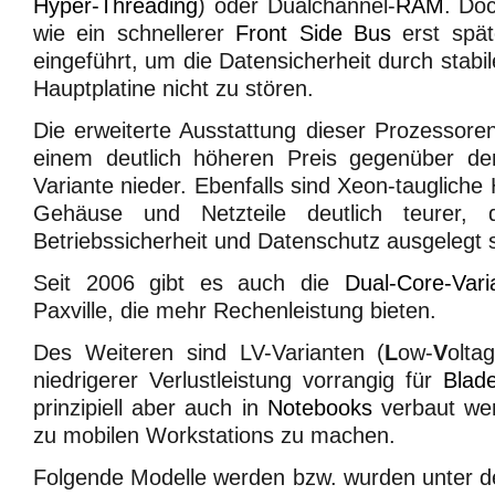
Hyper-Threading
) oder Dualchannel-
RAM
. Do
wie ein schnellerer
Front Side Bus
erst spät
eingeführt, um die Datensicherheit durch stabi
Hauptplatine nicht zu stören.
Die erweiterte Ausstattung dieser Prozessoren
einem deutlich höheren Preis gegenüber der
Variante nieder. Ebenfalls sind Xeon-taugliche 
Gehäuse und Netzteile deutlich teurer,
Betriebssicherheit und Datenschutz ausgelegt s
Seit 2006 gibt es auch die
Dual-Core-Vari
Paxville, die mehr Rechenleistung bieten.
Des Weiteren sind LV-Varianten (
L
ow-
V
olta
niedrigerer Verlustleistung vorrangig für
Blad
prinzipiell aber auch in
Notebooks
verbaut we
zu mobilen Workstations zu machen.
Folgende Modelle werden bzw. wurden unter 