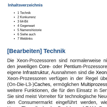
Inhaltsverzeichnis
1
Technik
2
Konkurrenz
3
64-Bit
4
Gegenwart
5
Namenshistorie
6
Siehe auch
7
Weblinks
[
Bearbeiten
]
Technik
Die Xeon-Prozessoren sind normalerweise ni
den jeweiligen
Core
- oder
Pentium
-Prozessore
eigene
Infrastruktur
, Ausnahmen sind die
Xeon
Xeon-Prozessoren verfügen in der Regel üb
(On-Die-L3-)
Caches
, ermöglichen
Multiprozes
weitere Funktionen, die für den Einsatz in Ser
Sie sind meist Vorreiter für technologische Neu
den Consumermarkt eingeführt werden, w