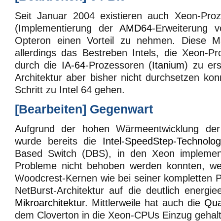
Seit Januar 2004 existieren auch Xeon-Pro
(Implementierung der
AMD64
-Erweiterung 
Opteron einen Vorteil zu nehmen. Diese M
allerdings das Bestreben Intels, die Xeon-Pro
durch die
IA-64
-Prozessoren (
Itanium
) zu er
Architektur aber bisher nicht durchsetzen kon
Schritt zu Intel 64 gehen.
[
Bearbeiten
]
Gegenwart
Aufgrund der hohen Wärmeentwicklung de
wurde bereits die
Intel-SpeedStep-Technolog
Based Switch (DBS), in den Xeon implement
Probleme nicht behoben werden konnten, wec
Woodcrest-Kernen wie bei seiner kompletten P
NetBurst-Architektur auf die deutlich energie
Mikroarchitektur
. Mittlerweile hat auch die
Qua
dem Cloverton in die Xeon-CPUs Einzug gehal