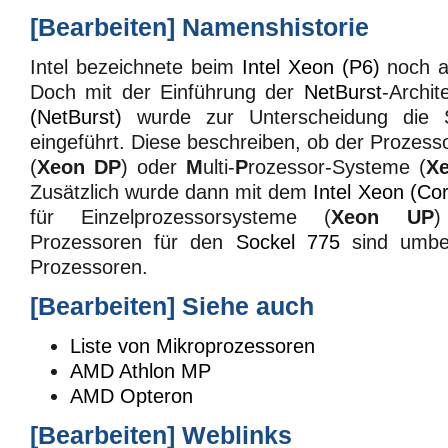
[
Bearbeiten
]
Namenshistorie
Intel bezeichnete beim
Intel Xeon (P6)
noch a
Doch mit der Einführung der
NetBurst
-Archi
(NetBurst)
wurde zur Unterscheidung die 
eingeführt. Diese beschreiben, ob der Prozess
(
Xeon DP
) oder
M
ulti-
P
rozessor-Systeme (
X
Zusätzlich wurde dann mit dem
Intel Xeon (Co
für Einzelprozessorsysteme (
Xeon UP
)
Prozessoren für den
Sockel 775
sind umb
Prozessoren.
[
Bearbeiten
]
Siehe auch
Liste von Mikroprozessoren
AMD Athlon MP
AMD Opteron
[
Bearbeiten
]
Weblinks