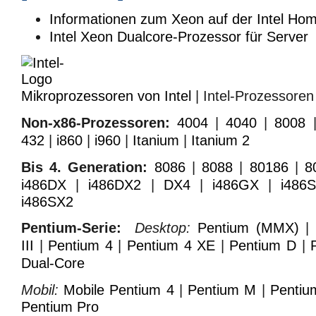
Informationen zum Xeon auf der Intel Ho
Intel Xeon Dualcore-Prozessor für Server
Mikroprozessoren von Intel
| Intel-Prozessoren
Non-x86-Prozessoren:
4004
|
4040
|
8008
432
|
i860
|
i960
|
Itanium
|
Itanium 2
Bis 4. Generation:
8086
|
8088
|
80186
|
8
i486DX
|
i486DX2
|
DX4
|
i486GX
|
i486
i486SX2
Pentium-Serie:
Desktop:
Pentium (MMX)
III
|
Pentium 4
|
Pentium 4 XE
|
Pentium D
|
Dual-Core
Mobil:
Mobile Pentium 4
|
Pentium M
|
Pentiu
Pentium Pro