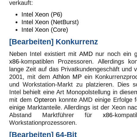
verkauft:
Intel Xeon (P6)
Intel Xeon (NetBurst)
Intel Xeon (Core)
[
Bearbeiten
]
Konkurrenz
Neben Intel existiert mit
AMD
nur noch ein g
x86
-kompatiblen Prozessoren. Allerdings ko
lange Zeit auf das Privatkundengeschäft und v
2001, mit dem
Athlon MP
ein Konkurrenzpro
und Workstation-Markt zu platzieren. Dies s
Intel behielt eine Art Monopolstellung in die
mit dem
Opteron
konnte AMD einige Erfolge fe
einige Marktanteile. Allerdings ist der Xeon n
Abstand Marktführer für
x86
-kompa
Workstationprozessoren.
[
Bearbeiten
]
64-Bit