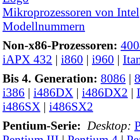
Mikroprozessoren von Intel
Modellnummern
Non-x86-Prozessoren:
400
iAPX 432
|
i860
|
i960
|
Ita
Bis 4. Generation:
8086
|
i386
|
i486DX
|
i486DX2
|
i486SX
|
i486SX2
Pentium-Serie:
Desktop:
Pentium III
|
Pentium 4
|
Pe