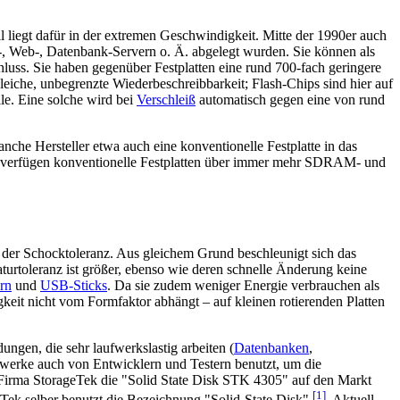
l liegt dafür in der extremen Geschwindigkeit. Mitte der 1990er auch
-, Web-, Datenbank-Servern o. Ä. abgelegt wurden. Sie können als
schluss. Sie haben gegenüber Festplatten eine rund 700-fach geringere
gleiche, unbegrenzte Wiederbeschreibbarkeit; Flash-Chips sind hier auf
le. Eine solche wird bei
Verschleiß
automatisch gegen eine von rund
che Hersteller etwa auch eine konventionelle Festplatte in das
rt verfügen konventionelle Festplatten über immer mehr SDRAM- und
 der Schocktoleranz. Aus gleichem Grund beschleunigt sich das
turtoleranz ist größer, ebenso wie deren schnelle Änderung keine
rn
und
USB-Sticks
. Da sie zudem weniger Energie verbrauchen als
keit nicht vom Formfaktor abhängt – auf kleinen rotierenden Platten
gen, die sehr laufwerkslastig arbeiten (
Datenbanken
,
werke auch von Entwicklern und Testern benutzt, um die
ie Firma StorageTek die "Solid State Disk STK 4305" auf den Markt
[1]