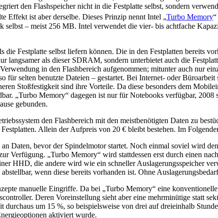
griert den Flashspeicher nicht in die Festplatte selbst, sondern verwen
elte Effekt ist aber derselbe. Dieses Prinzip nennt Intel „
Turbo Memory
 selbst – meist 256 MB. Intel verwendet die vier- bis achtfache Kapazität
als die Festplatte selbst liefern können. Die in den Festplatten berei
r langsamer als dieser SDRAM, sondern unterbietet auch die Festplatte 
er Verwendung in den Flashbereich aufgenommen; mitunter auch nur ein
 also für selten benutzte Dateien – gestartet. Bei Internet- oder Büroarb
eren Stoßfestigkeit sind ihre Vorteile. Da diese besonders dem Mobile
r. „Turbo Memory“ dagegen ist nur für Notebooks verfügbar, 2008 sol
Hause gebunden.
 Betriebssystem den Flashbereich mit den meistbenötigten Daten zu bes
Festplatten. Allein der Aufpreis von 20 € bleibt bestehen. Im Folgenden
Daten, bevor der Spindelmotor startet. Noch einmal soviel wird den 
n zur Verfügung. „Turbo Memory“ wird stattdessen erst durch einen nac
 einer HHD, die andere wird wie ein schneller Auslagerungsspeicher ve
abstellbar, wenn diese bereits vorhanden ist. Ohne Auslagerungsbedarf 
onzepte manuelle Eingriffe. Da bei „Turbo Memory“ eine konventionell
ntroller. Deren Voreinstellung sieht aber eine mehrminütige statt sek
eit durchaus um 15 %, so beispielsweise von drei auf dreieinhalb Stunde
ergieoptionen aktiviert wurde.