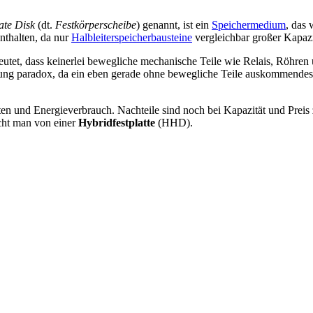
ate Disk
(dt.
Festkörperscheibe
) genannt, ist ein
Speichermedium
, das
nthalten, da nur
Halbleiterspeicherbausteine
vergleichbar großer Kapaz
eutet, dass keinerlei bewegliche mechanische Teile wie Relais, Röhren 
ung paradox, da ein eben gerade ohne bewegliche Teile auskommendes M
zeiten und Energieverbrauch. Nachteile sind noch bei Kapazität und Prei
icht man von einer
Hybridfestplatte
(HHD).