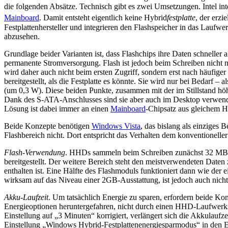
die folgenden Absätze. Technisch gibt es zwei Umsetzungen. Intel inte
Mainboard
. Damit entsteht eigentlich keine Hybrid
festplatte
, der erzi
Festplattenhersteller und integrieren den Flashspeicher in das Laufwerk
abzusehen.
Grundlage beider Varianten ist, dass Flashchips ihre Daten schneller 
permanente Stromversorgung. Flash ist jedoch beim Schreiben nicht nu
wird daher auch nicht beim ersten Zugriff, sondern erst nach häufig
bereitgestellt, als die Festplatte es könnte. Sie wird nur bei Bedarf –
(um 0,3 W). Diese beiden Punkte, zusammen mit der im Stillstand höh
Dank des S-ATA-Anschlusses sind sie aber auch im Desktop verwendba
Lösung ist dabei immer an einen
Mainboard
-Chipsatz aus gleichem 
Beide Konzepte benötigen
Windows Vista
, das bislang als einziges
Flashbereich nicht. Dort entspricht das Verhalten dem konventioneller 
Flash-Verwendung
. HHDs sammeln beim Schreiben zunächst 32 MB an 
bereitgestellt. Der weitere Bereich steht den meistverwendeten Date
enthalten ist. Eine Hälfte des Flashmoduls funktioniert dann wie der
wirksam auf das Niveau einer 2GB-Ausstattung, ist jedoch auch nicht 
Akku-Laufzeit
. Um tatsächlich Energie zu sparen, erfordern beide K
Energieoptionen heruntergefahren, nicht durch einen HHD-Laufwerksco
Einstellung auf „3 Minuten“ korrigiert, verlängert sich die Akkulaufz
Einstellung „Windows Hybrid-Festplattenenergiesparmodus“ in den En