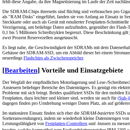
fehlt diese Angabe, da ihre Magnetisierung im Laufe der Zeit nachläss
Die SDRAM-Chips ihrerseits sind flüchtig und verbrauchen pro Gigabyt
als "RAM Disks" eingeführt, fanden sie von Anfang an Einsatz in Se
Steckkarte oder auch als Gerät mit emulierter Festplatten-Schnittstell
Verzögerung, um beliebige Daten aufzufinden, gegenüber der Flash-Tech
0,1 bis 5 Millionen Schreibzyklen begrenzt. Diese Beschränkung gilt 
zwei Prozent Reservezellen ausgetauscht.
Es liegt nahe, die Geschwindigkeit der SDRAMs mit dem Datenerhalt a
Gehäuse der SDRAM-SSD, um ein Abbild dieser bei einem Stromausfal
neuerdings
Flashchips als Zwischenspeicher
.
[
Bearbeiten
]
Vorteile und Einsatzgebiete
Der Wegfall der empfindlichen Motorlagerung und Lese-/Schreibmecha
Ansteuern beliebiger Bereiche des Datenträgers. Es genügt ein elekt
Probleme mit sich bringt. Beides qualifiziert SSDs für den mobilen E
Festplatten, dazu leichter und kleiner sind, werden sie auch für
(Sub-
dagegen finden pro Umdrehung weniger Daten Platz, als auf größere
Im stationären Einsatz finden sich eher die
SDRAM-basierten
SSDs und
Sortieranwendungen), indem sie wiederholt kleine Datenmengen von 
Leistungsfähigkeit von
Festplatten-Controllern
und -bussen zu messen,