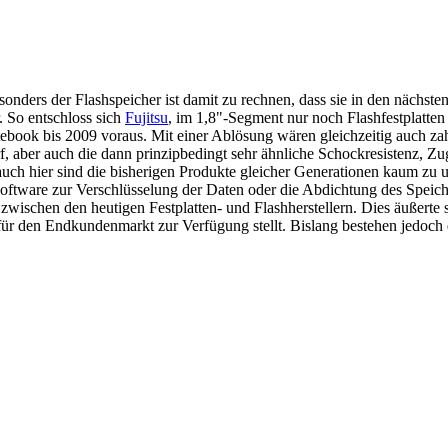
onders der Flashspeicher ist damit zu rechnen, dass sie in den nächste
. So entschloss sich
Fujitsu
, im 1,8"-Segment nur noch Flashfestplatten
otebook bis 2009 voraus. Mit einer Ablösung wären gleichzeitig auch z
aber auch die dann prinzipbedingt sehr ähnliche Schockresistenz, Zugr
uch hier sind die bisherigen Produkte gleicher Generationen kaum zu un
Software zur Verschlüsselung der Daten oder die Abdichtung des Speic
wischen den heutigen Festplatten- und Flashherstellern. Dies äußerte s
ür den Endkundenmarkt zur Verfügung stellt. Bislang bestehen jedoch