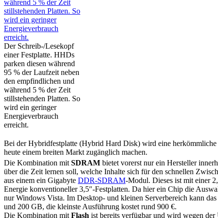
Der Schreib-/Lesekopf
einer Festplatte. HHDs
parken diesen während
95 % der Laufzeit neben
den empfindlichen und
während 5 % der Zeit
stillstehenden Platten. So
wird ein geringer
Energieverbrauch
erreicht.
Bei der Hybridfestplatte (Hybrid Hard Disk) wird eine herkömmliche F
heute einem breiten Markt zugänglich machen.
Die Kombination mit
SDRAM
bietet vorerst nur ein Hersteller in
über die Zeit lernen soll, welche Inhalte sich für den schnellen Zwi
aus einem ein Gigabyte
DDR-SDRAM
-Modul. Dieses ist mit einer 2
Energie konventioneller 3,5″-Festplatten. Da hier ein Chip die Ausw
nur Windows Vista. Im Desktop- und kleinen Serverbereich kann das L
und 200 GB, die kleinste Ausführung kostet rund 900 €.
Die Kombination mit
Flash
ist bereits verfügbar und wird wegen der 