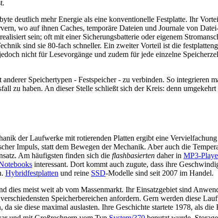
t.
e deutlich mehr Energie als eine konventionelle Festplatte. Ihr Vortei
rvern, wo auf ihnen Caches, temporäre Dateien und Journale von Datei
e realisiert sein; oft mit einer Sicherungsbatterie oder eigenem Stroman
nik sind sie 80-fach schneller. Ein zweiter Vorteil ist die festplatten
jedoch nicht für Lesevorgänge und zudem für jede einzelne Speicherzel
nderer Speichertypen - Festspeicher - zu verbinden. So integrieren man
l zu haben. An dieser Stelle schließt sich der Kreis: denn umgekeh
nik der Laufwerke mit rotierenden Platten ergibt eine Vervielfachung
rischer Impuls, statt dem Bewegen der Mechanik. Aber auch die Tempera
insatz. Am häufigsten finden sich die
flashbasierten
daher in
MP3-Playe
)Notebooks
interessant. Dort kommt auch zugute, dass ihre Geschwindig
n.
Hybridfestplatten
und reine
SSD
-Modelle sind seit 2007 im Handel.
 dies meist weit ab vom Massenmarkt. Ihr Einsatzgebiet sind Anwendun
verschiedensten Speicherbereichen anfordern. Gern werden diese Lauf
 da sie diese maximal auslasten. Ihre Geschichte startete 1978, als d