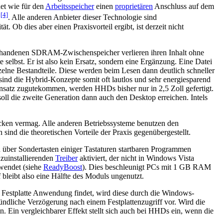
det wie für den
Arbeitsspeicher
einen
proprietären
Anschluss auf dem
[4]
“
. Alle anderen Anbieter dieser Technologie sind
. Ob dies aber einen Praxisvorteil ergibt, ist derzeit nicht
ts vorhandenen SDRAM-Zwischenspeicher verlieren ihren Inhalt ohne
selbst. Er ist also kein Ersatz, sondern eine Ergänzung. Eine Datei
zelne Bestandteile. Diese werden beim Lesen dann deutlich schneller
eit sind die Hybrid-Konzepte somit oft lautlos und sehr energiesparend
insatz zugutekommen, werden HHDs bisher nur in 2,5 Zoll gefertigt.
l die zweite Generation dann auch den Desktop erreichen. Intels
tücken vermag. Alle anderen Betriebssysteme benutzen den
 sind die theoretischen Vorteile der Praxis gegenübergestellt.
über Sondertasten einiger Tastaturen startbaren Programmen
hzuinstallierenden
Treiber
aktiviert, der nicht in Windows Vista
rwendet (siehe
ReadyBoost
). Dies beschleunigt PCs mit 1 GB RAM
bleibt also eine Hälfte des Moduls ungenutzt.
e Festplatte Anwendung findet, wird diese durch die Windows-
ündliche Verzögerung nach einem Festplattenzugriff vor. Wird die
n. Ein vergleichbarer Effekt stellt sich auch bei HHDs ein, wenn die