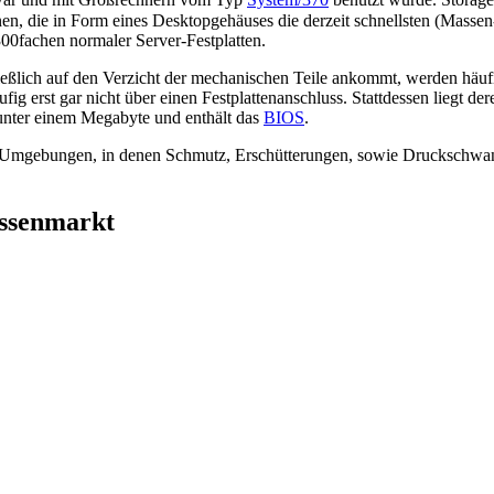
 war und mit Großrechnern vom Typ
System/370
benutzt wurde. Storage
die in Form eines Desktopgehäuses die derzeit schnellsten (Massen-)Sp
00fachen normaler Server-Festplatten.
ließlich auf den Verzicht der mechanischen Teile ankommt, werden häuf
g erst gar nicht über einen Festplattenanschluss. Stattdessen liegt d
 unter einem Megabyte und enthält das
BIOS
.
Umgebungen, in denen Schmutz, Erschütterungen, sowie Druckschwan
ssenmarkt