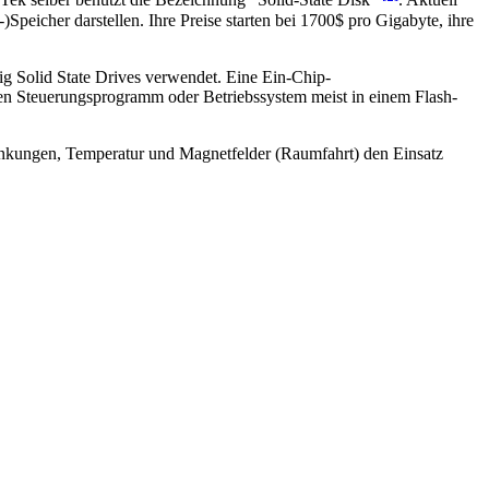
Tek selber benutzt die Bezeichnung "Solid-State Disk"
. Aktuell
eicher darstellen. Ihre Preise starten bei 1700$ pro Gigabyte, ihre
ig Solid State Drives verwendet. Eine Ein-Chip-
eren Steuerungsprogramm oder Betriebssystem meist in einem Flash-
kungen, Temperatur und Magnetfelder (Raumfahrt) den Einsatz