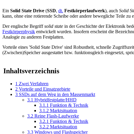
Ein
Solid State Drive
(
SSD
,
dt.
Festkörperlaufwerk
), auch
Solid St
kann, ohne eine rotierende Scheibe oder andere bewegliche Teile zu e
Der englische Begriff
solid state
in der Geschichte der Elektronik bed
Festkörperphysik
entwickelt wurden. Insofern erscheint die Bezeichn
Analogie zu anderen Festplatten.
Vorteile eines 'Solid State Drive' sind Robustheit, schnelle Zugriffs
(Zwischen)Speicher ausgestattet bzw. funktionsgleich eingesetzt, spr
Inhaltsverzeichnis
1
Zwei Verfahren
2
Vorteile und Einsatzgebiete
3
SSDs auf dem Weg in den Massenmarkt
3.1
Hybridfestplatte/HHD
3.1.1
Funktion & Technik
3.1.2
Marktsituation
3.2
Reine Flash-Laufwerke
3.2.1
Funktion & Technik
3.2.2
Marktsituation
3.3
Windows und Flashspeicher