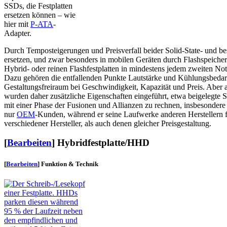
SSDs, die Festplatten
ersetzen können – wie
hier mit
P-ATA
-
Adapter.
Durch Temposteigerungen und Preisverfall beider Solid-State- und bes
ersetzen, und zwar besonders in mobilen Geräten durch Flashspeicher
Hybrid- oder reinen Flashfestplatten in mindestens jedem zweiten N
Dazu gehören die entfallenden Punkte Lautstärke und Kühlungsbedarf, 
Gestaltungsfreiraum bei Geschwindigkeit, Kapazität und Preis. Aber a
wurden daher zusätzliche Eigenschaften eingeführt, etwa beigelegte 
mit einer Phase der Fusionen und Allianzen zu rechnen, insbesondere z
nur
OEM
-Kunden, während er seine Laufwerke anderen Herstellern f
verschiedener Hersteller, als auch denen gleicher Preisgestaltung.
[
Bearbeiten
]
Hybridfestplatte/HHD
[
Bearbeiten
]
Funktion & Technik