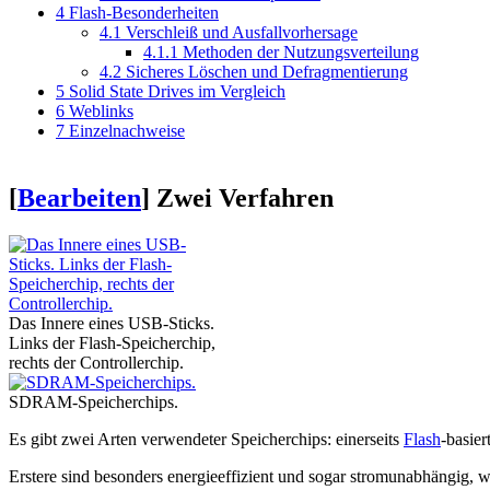
4
Flash-Besonderheiten
4.1
Verschleiß und Ausfallvorhersage
4.1.1
Methoden der Nutzungsverteilung
4.2
Sicheres Löschen und Defragmentierung
5
Solid State Drives im Vergleich
6
Weblinks
7
Einzelnachweise
[
Bearbeiten
]
Zwei Verfahren
Das Innere eines USB-Sticks.
Links der Flash-Speicherchip,
rechts der Controllerchip.
SDRAM-Speicherchips.
Es gibt zwei Arten verwendeter Speicherchips: einerseits
Flash
-basier
Erstere sind besonders energieeffizient und sogar stromunabhängig, w