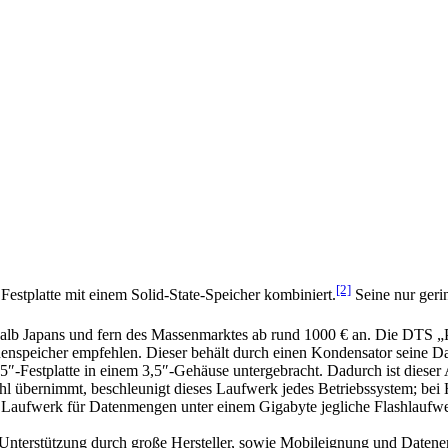
[2]
estplatte mit einem Solid-State-Speicher kombiniert.
Seine nur geri
nerhalb Japans und fern des Massenmarktes ab rund 1000 € an. Die DT
schenspeicher empfehlen. Dieser behält durch einen Kondensator seine 
,5″-Festplatte in einem 3,5″-Gehäuse untergebracht. Dadurch ist dieser 
ahl übernimmt, beschleunigt dieses Laufwerk jedes Betriebssystem; bei
aufwerk für Datenmengen unter einem Gigabyte jegliche Flashlaufwerke
Unterstützung durch große Hersteller, sowie Mobileignung und Datenerha