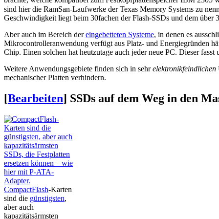
brachte, welche kompatibel zum Festkopfplattenspeicher IBM 2305
sind hier die RamSan-Laufwerke der Texas Memory Systems zu nennen, 
Geschwindigkeit liegt beim 30fachen der Flash-SSDs und dem über 3
Aber auch im Bereich der
eingebetteten Systeme
, in denen es aussch
Mikrocontrolleranwendung verfügt aus Platz- und Energiegründen häufi
Chip. Einen solchen hat heutzutage auch jeder neue PC. Dieser fasst
Weitere Anwendungsgebiete finden sich in sehr
elektronikfeindlichen
mechanischer Platten verhindern.
[
Bearbeiten
]
SSDs auf dem Weg in den Ma
CompactFlash
-Karten
sind die
günstigsten
,
aber auch
kapazitätsärmsten