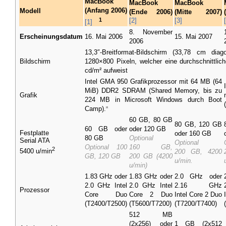
MacBook
MacBook
MacBook
(Anfang 2006)
Modell
(Ende 2006)
(Mitte 2007)
1
[2]
[3]
[1]
8. November
Erscheinungsdatum
16. Mai 2006
15. Mai 2007
2006
13,3″-Breitformat-Bildschirm (33,78 cm dia
Bildschirm
1280×800 Pixeln, welcher eine durchschnittlic
cd/m² aufweist
Intel GMA 950 Grafikprozessor mit 64 MB (64
MiB
) DDR2 SDRAM (Shared Memory, bis zu
Grafik
224 MB in Microsoft Windows durch
Boot
Camp
).
[2]
60 GB, 80 GB
80 GB, 120 GB
60
GB
oder
oder 120 GB
Festplatte
oder 160 GB
80 GB
Optional
Serial ATA
Optional
Optional 100
160 GB,
2
5400 u/min
200 GB, 4200
GB, 120 GB
200 GB (4200
u/min.
u/min)
1.83 GHz oder
1.83 GHz oder
2.0 GHz oder
2.0 GHz Intel
2.0 GHz Intel
2.16 GHz
Prozessor
Core Duo
Core 2 Duo
Intel Core 2 Duo
(T2400/T2500)
(T5600/T7200)
(T7200/T7400)
512 MB
(2x256) oder
1 GB (2x512