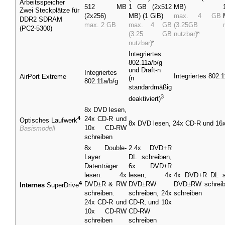
Arbeitsspeicher
512 MB
1 GB (2x512
MB)
Zwei Steckplätze für
(2x256)
MB) (1
GiB
)
max. 4 GB
DDR2
SDRAM
max. 2 GB
max. 4 GB
(3.25GB
(PC2-5300)
(3.25 GB
nutzbar)
[3]
nutzbar)
[3]
Integriertes
802.11a/b/g
und Draft-n
Integriertes
Integriertes
802.1
AirPort Extreme
(n
802.11a/b/g
standardmäßig
3
deaktiviert)
8x DVD lesen,
4
24x CD-R und
Optisches Laufwerk
8x DVD lesen, 24x CD-R und 16
10x CD-RW
Basismodell
schreiben
8x Double-
2.4x DVD+R
Layer
DL schreiben,
Datenträger
6x DVD±R
lesen. 4x
lesen, 4x
4x DVD+R DL sc
4
DVD±R & RW
DVD±RW
DVD±RW schreib
Internes
SuperDrive
schreiben.
schreiben, 24x
schreiben
24x CD-R und
CD-R, und 10x
10x CD-RW
CD-RW
schreiben
schreiben