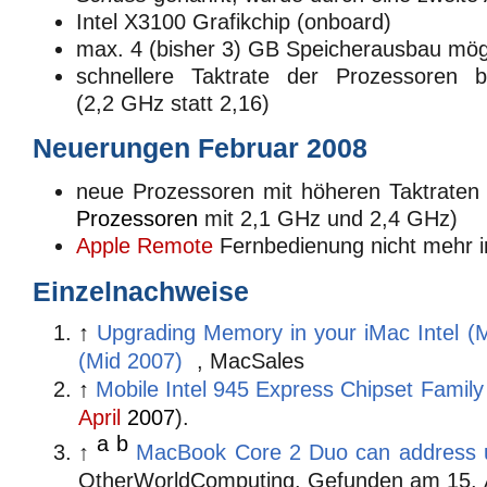
Intel X3100 Grafikchip (onboard)
max. 4 (bisher 3) GB Speicherausbau mög
schnellere Taktrate der Prozessoren 
(2,2 GHz statt 2,16)
Neuerungen Februar 2008
neue Prozessoren mit höheren Taktraten 
Prozessoren
mit 2,1 GHz und 2,4 GHz)
Apple Remote
Fernbedienung nicht mehr 
Einzelnachweise
↑
Upgrading Memory in your iMac Intel (
(Mid 2007)
, MacSales
↑
Mobile Intel 945 Express Chipset Famil
April
2007
).
a
b
↑
MacBook Core 2 Duo can address 
OtherWorldComputing. Gefunden am
15. 