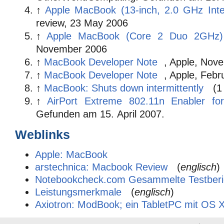
↑
Apple MacBook (13-inch, 2.0 GHz Int
review, 23 May 2006
↑
Apple MacBook (Core 2 Duo 2GHz)
November 2006
↑
MacBook Developer Note
, Apple, Nov
↑
MacBook Developer Note
, Apple, Febr
↑
MacBook: Shuts down intermittently
(1
↑
AirPort Extreme 802.11n Enabler fo
Gefunden am
15. April 2007.
Weblinks
Apple: MacBook
arstechnica: Macbook Review
(
englisch
)
Notebookcheck.com Gesammelte Testberi
Leistungsmerkmale
(
englisch
)
Axiotron: ModBook; ein TabletPC mit OS 