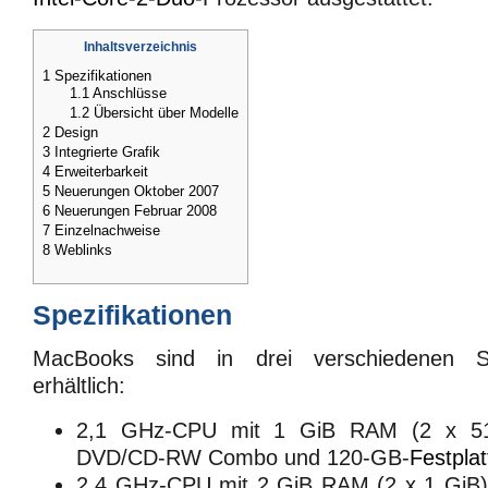
Inhaltsverzeichnis
1
Spezifikationen
1.1
Anschlüsse
1.2
Übersicht über Modelle
2
Design
3
Integrierte Grafik
4
Erweiterbarkeit
5
Neuerungen Oktober 2007
6
Neuerungen Februar 2008
7
Einzelnachweise
8
Weblinks
Spezifikationen
MacBooks sind in drei verschiedenen St
erhältlich:
2,1 GHz-CPU mit 1 GiB RAM (2 x 51
DVD/CD-RW Combo und 120-GB-
Festplat
2,4 GHz-CPU mit 2 GiB RAM (2 x 1 GiB) e