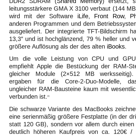
DDR2 SDRAM (
Shared Memory
) ersetzt, 
leitungsstärkere GMA X 3100 verbaut (144 
wird mit der Software
iLife
,
Front Row
,
P
anderen Programmen und dem Betriebssyst
ausgeliefert. Der integrierte TFT-Bildschirm 
13,3″ und ist hochglänzend, 79 % heller und v
größere Auflösung als der des alten
iBooks
.
Um die volle Leistung von CPU und GPU
empfiehlt Apple die Bestückung der RAM-St
gleicher Module (2×512 MB werksseitig).
ergaben für die Core-2-Duo-Modelle, d
ungleicher RAM-Bausteine kaum mit wesentli
verbunden ist.
[1]
Die schwarze Variante des MacBooks zeichnet
eine serienmäßig größere Festplatte (in der d
statt 120 GB), sondern vor allem durch einen 
deutlich höheren Kaufpreis von ca. 120€ 