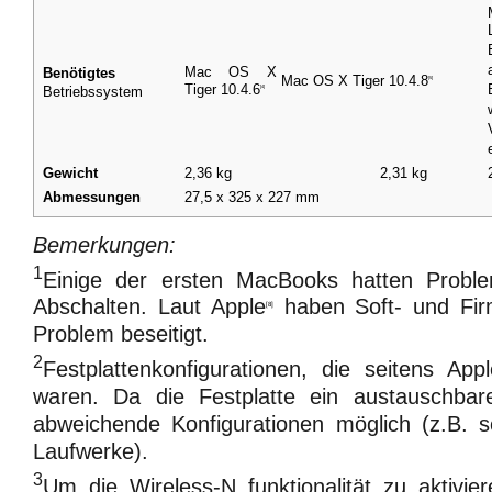
Mac OS X
Benötigtes
Mac OS X Tiger 10.4.8
[5]
Tiger
10.4.6
Betriebssystem
[4]
Gewicht
2,36
kg
2,31
kg
Abmessungen
27,5 x 325 x 227
mm
Bemerkungen:
1
Einige der ersten MacBooks hatten Proble
Abschalten. Laut Apple
haben Soft- und Fir
[8]
Problem beseitigt.
2
Festplattenkonfigurationen, die seitens Ap
waren. Da die Festplatte ein austauschbares
abweichende Konfigurationen möglich (z.B. s
Laufwerke).
3
Um die Wireless-N funktionalität zu aktivier