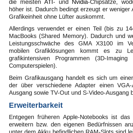
die meisten
ATI
- und
Nvidia
-Chipsätze, wod
höher ist. Dadurch bedingt erzeugt er weniger
Grafikeinheit ohne Lüfter auskommt.
Allerdings verwendet er einen Teil (bis zu 
MacBooks (Shared Memory). Dadurch und we
Leistungsschwäche des GMA X3100 im Ver
mobilen Grafiklösungen kommt es zu Lei
grafikintensiven Programmen (3D-Imagin
Computerspielen).
Beim Grafikausgang handelt es sich um einen
der über verschiedene Adapter einen VGA-
Ausgang sowie TV-Out und S-Video-Ausgang ber
Erweiterbarkeit
Entgegen früheren Apple-Notebooks ist das
erweitern bzw. den eigenen Bedürfnissen an
unter dem Akku befindlichen RAM-Slots sind le