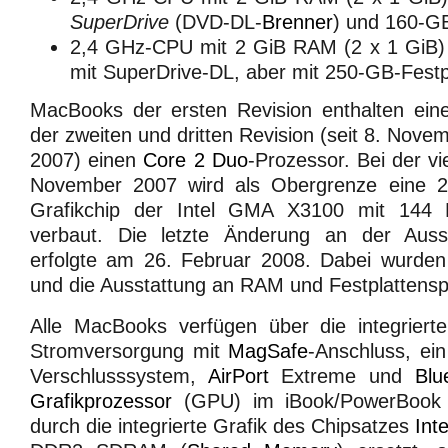
SuperDrive
(DVD-DL-
Brenner
) und 160-GB
2,4 GHz-CPU mit 2 GiB RAM (2 x 1 GiB) i
mit SuperDrive-DL, aber mit 250-GB-Festp
MacBooks der ersten Revision enthalten ei
der zweiten und dritten Revision (seit 8. Nov
2007) einen
Core 2 Duo
-Prozessor. Bei der v
November 2007 wird als Obergrenze eine 
Grafikchip der Intel GMA X3100 mit 14
verbaut. Die letzte Änderung an der Ausst
erfolgte am 26. Februar 2008. Dabei wurden 
und die Ausstattung an RAM und Festplattensp
Alle MacBooks verfügen über die integrier
Stromversorgung mit
MagSafe
-Anschluss, ei
Verschlusssystem,
AirPort
Extreme und
Blu
Grafikprozessor
(GPU) im iBook/PowerBook 
durch die integrierte Grafik des Chipsatzes
Int