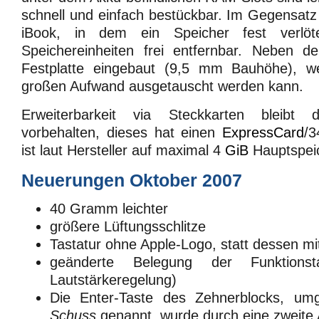
schnell und einfach bestückbar. Im Gegensat
iBook, in dem ein Speicher fest verlöt
Speichereinheiten frei entfernbar. Neben d
Festplatte eingebaut (9,5 mm Bauhöhe), we
großen Aufwand ausgetauscht werden kann.
Erweiterbarkeit via Steckkarten bleib
vorbehalten, dieses hat einen
ExpressCard
/3
ist laut Hersteller auf maximal 4
GiB
Hauptspeic
Neuerungen Oktober 2007
40 Gramm leichter
größere Lüftungsschlitze
Tastatur ohne Apple-Logo, statt dessen mit
geänderte Belegung der Funktions
Lautstärkeregelung)
Die Enter-Taste des Zehnerblocks, umg
Schuss
genannt, wurde durch eine zweite A