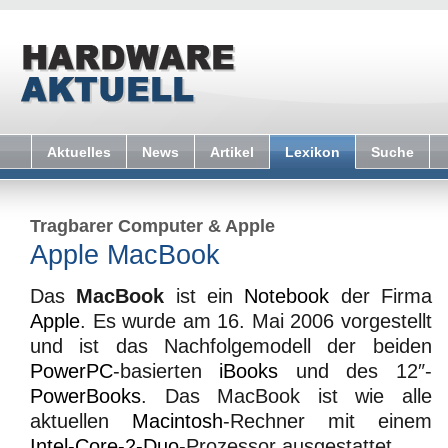
Aktuelles
News
Artikel
Lexikon
Suche
Tragbarer Computer
&
Apple
Apple MacBook
Das
MacBook
ist ein
Notebook
der Firma
Apple
. Es wurde am 16. Mai 2006 vorgestellt
und ist das Nachfolgemodell der beiden
PowerPC
-basierten
iBooks
und des 12″-
PowerBooks
. Das MacBook ist wie alle
aktuellen
Macintosh
-Rechner mit einem
Intel-Core-2-Duo
-Prozessor ausgestattet.