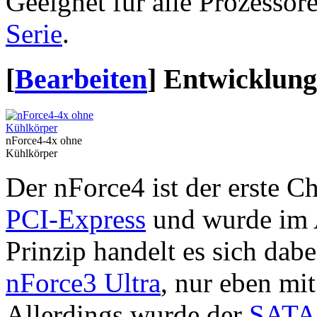
Geeignet für alle Prozessor
Serie
.
[
Bearbeiten
]
Entwicklung
nForce4-4x ohne
Kühlkörper
Der nForce4 ist der erste C
PCI-Express
und wurde im A
Prinzip handelt es sich dab
nForce3 Ultra
, nur eben mi
Allerdings wurde der
SATA-