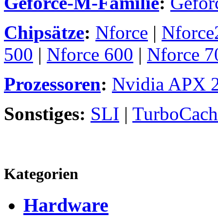
Geforce-M-Familie
:
Gefor
Chipsätze
:
Nforce
|
Nforce
500
|
Nforce 600
|
Nforce 7
Prozessoren
:
Nvidia APX 
Sonstiges:
SLI
|
TurboCach
Kategorien
Hardware