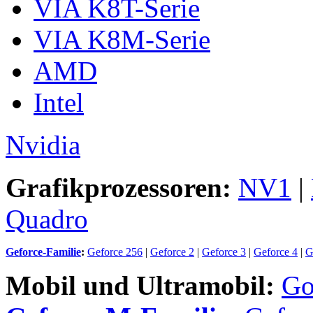
VIA K8T-Serie
VIA K8M-Serie
AMD
Intel
Nvidia
Grafikprozessoren:
NV1
|
Quadro
Geforce-Familie
:
Geforce 256
|
Geforce 2
|
Geforce 3
|
Geforce 4
|
G
Mobil und Ultramobil:
Go