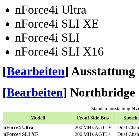
nForce4i Ultra
nForce4i SLI XE
nForce4i SLI
nForce4i SLI X16
[
Bearbeiten
]
Ausstattung
[
Bearbeiten
]
Northbridge
Standardausstattung Nv
Modell
Front Side Bus
Speiche
nForce4 Ultra
200 MHz AGTL+
Dual-Cha
nForce4 SLI XE
200 MHz AGTL+
Dual-Cha