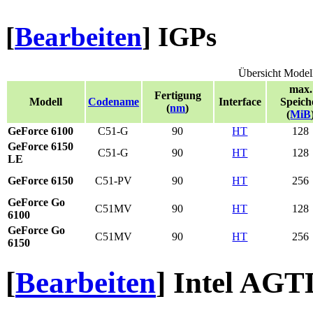
[
Bearbeiten
]
IGPs
Übersicht Model
max.
Fertigung
Modell
Codename
Interface
Speich
(
nm
)
(
MiB
GeForce 6100
C51-G
90
HT
128
GeForce 6150
C51-G
90
HT
128
LE
GeForce 6150
C51-PV
90
HT
256
GeForce Go
C51MV
90
HT
128
6100
GeForce Go
C51MV
90
HT
256
6150
[
Bearbeiten
]
Intel AGT