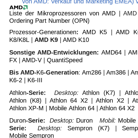
von AMD: Verkauf und Marketing EMEA) 
Liste der Mikroprozessoren von AMD
| AMD P
Ordering Part Number (OPN)
Prozessor-Generationen
:
AMD K5
|
AMD K
K8/K8L
|
AMD K9
|
AMD K10
Sonstige AMD-Entwicklungen:
AMD64
|
AM
FX
|
AMD-V
|
QuantiSpeed
Bis AMD-
K6
-Generation
:
Am286
|
Am386
|
A
K6-2
|
K6-III
Athlon
-Serie:
Desktop:
Athlon (K7)
|
Athl
Athlon (K8)
|
Athlon 64 X2
|
Athlon X2
|
A
Athlon XP-M
|
Mobile Athlon 64
|
Athlon 64 X2
Duron
-Serie:
Desktop:
Duron
Mobil:
Mobile
Serie:
Desktop:
Sempron (K7)
|
Semp
Mobile Sempron