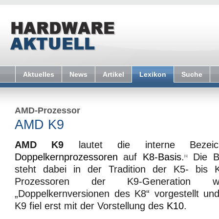
Aktuelles
News
Artikel
Lexikon
Suche
AMD-Prozessor
AMD K9
AMD K9
lautet die interne Beze
Doppelkernprozessoren
auf
K8-Basis
.
Die B
[1]
steht dabei in der Tradition der K5- bis 
Prozessoren der K9-Generation 
„Doppelkernversionen des K8“ vorgestellt u
K9 fiel erst mit der Vorstellung des
K10
.