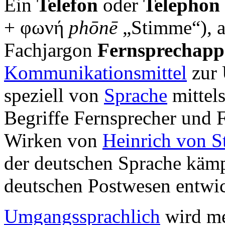
Ein
Telefon
oder
Telephon
+
φωνή
phōnē
„Stimme“), 
Fachjargon
Fernsprechapp
Kommunikationsmittel
zur 
speziell von
Sprache
mittels
Begriffe Fernsprecher und 
Wirken von
Heinrich von S
der deutschen Sprache käm
deutschen Postwesen entwic
Umgangssprachlich
wird me