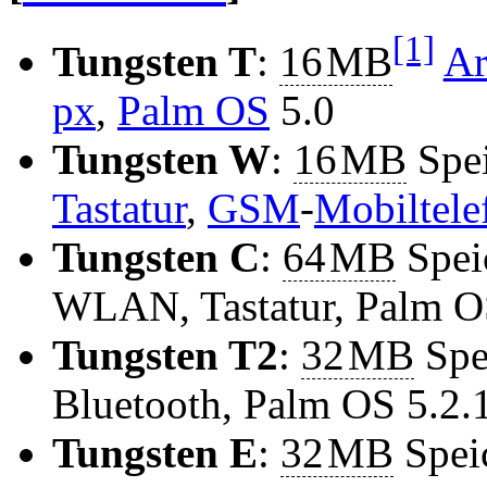
[1]
Tungsten T
:
16
MB
Ar
px
,
Palm OS
5.0
Tungsten W
:
16
MB
Spei
Tastatur
,
GSM
-
Mobiltele
Tungsten C
:
64
MB
Spei
WLAN, Tastatur, Palm O
Tungsten T2
:
32
MB
Spe
Bluetooth, Palm OS 5.2.
Tungsten E
:
32
MB
Speic