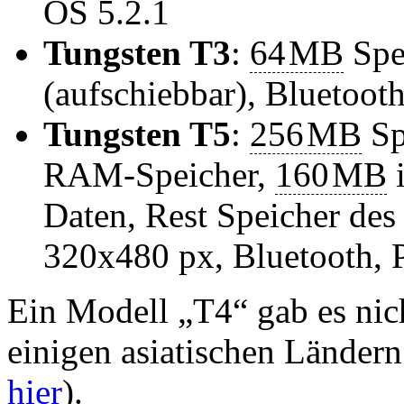
OS 5.2.1
Tungsten T3
:
64
MB
Spe
(aufschiebbar), Bluetoot
Tungsten T5
:
256
MB
Sp
RAM-Speicher,
160
MB
i
Daten, Rest Speicher des
320x480 px, Bluetooth, 
Ein Modell „T4“ gab es nich
einigen asiatischen Ländern
hier
).