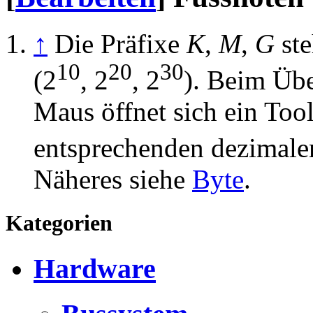
↑
Die Präfixe
K
,
M
,
G
ste
10
20
30
(2
, 2
, 2
). Beim Übe
Maus öffnet sich ein Too
entsprechenden dezimale
Näheres siehe
Byte
.
Kategorien
Hardware