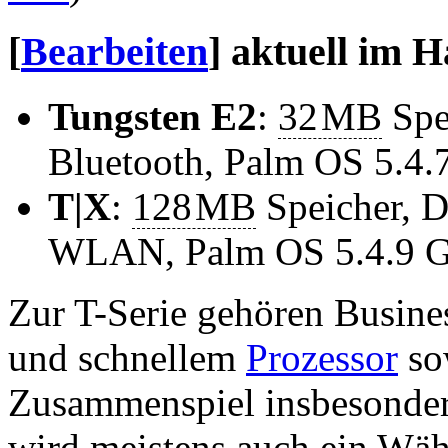
[
Bearbeiten
]
aktuell im H
Tungsten E2
:
32
MB
Spe
Bluetooth, Palm OS 5.4.
T|X
:
128
MB
Speicher, D
WLAN, Palm OS 5.4.9 G
Zur T-Serie gehören Busine
und schnellem
Prozessor
so
Zusammenspiel insbesonde
wird meistens auch ein W