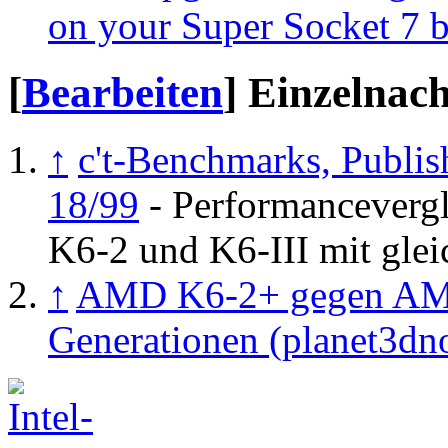
on your Super Socket 7 
[
Bearbeiten
]
Einzelnac
↑
c't-Benchmarks, Publis
18/99
- Performancevergl
K6-2 und K6-III mit glei
↑
AMD K6-2+ gegen AMD 
Generationen (planet3dn