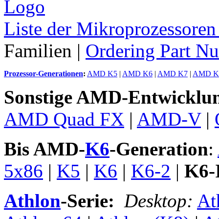
Liste der Mikroprozessor
Familien |
Ordering Part N
Prozessor-Generationen
:
AMD K5
|
AMD K6
|
AMD K7
|
AMD K
Sonstige AMD-Entwicklu
AMD Quad FX
|
AMD-V
|
Bis AMD-
K6
-Generation
:
5x86
|
K5
|
K6
|
K6-2
|
K6-
Athlon
-Serie:
Desktop:
At