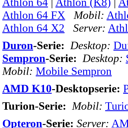
Athlon 64
|
Athlon (K8)
|
A
Athlon 64 FX
Mobil:
Ath
Athlon 64 X2
Server:
Ath
Duron
-Serie:
Desktop:
Du
Sempron
-Serie:
Desktop:
Mobil:
Mobile Sempron
AMD K10
-Desktopserie:
Turion-Serie:
Mobil:
Turi
Opteron
-Serie:
Server:
AM