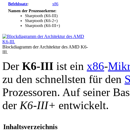
Befehlssatz
:
x86
Namen der Prozessorkerne:
Sharptooth (K6-III)
Sharptooth (K6-2+)
Sharptooth (K6-III+)
Blockdiagramm der Architektur des AMD K6-
III.
Der
K6-III
ist ein
x86
-
Mikr
zu den schnellsten für den
S
Prozessoren. Auf seiner Ba
der
K6-III+
entwickelt.
Inhaltsverzeichnis