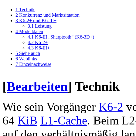
1
Technik
2
Konkurrenz und Marktsituation
3
K6-2+ und K6-III+
3.1
Leistung
4
Modelldaten
4.1
K6-III „Sharptooth“ (K6-3D+)
4.2
K6-2+
4.3
K6-III+
5
Siehe auch
6
Weblinks
7
Einzelnachweise
[
Bearbeiten
]
Technik
Wie sein Vorgänger
K6-2
ve
64
KiB
L1-Cache
. Beim L2
auf den verhältnismäßig la