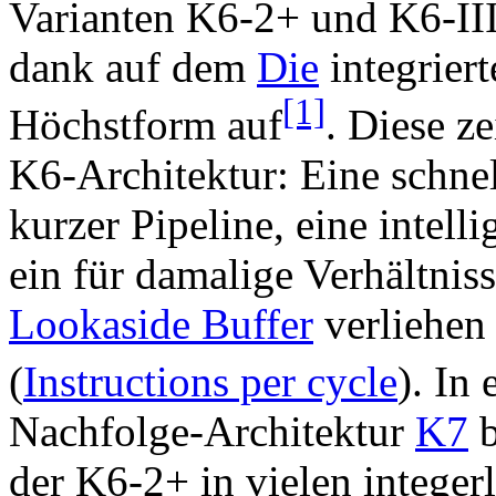
Varianten K6-2+ und K6-II
dank auf dem
Die
integrier
[1]
Höchstform auf
. Diese z
K6-Architektur: Eine schnel
kurzer Pipeline, eine intell
ein für damalige Verhältnis
Lookaside Buffer
verliehen 
(
Instructions per cycle
). In
Nachfolge-Architektur
K7
b
der K6-2+ in vielen integer