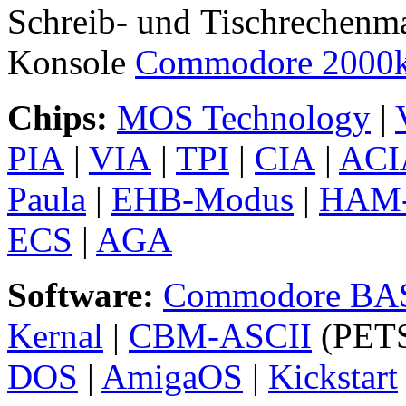
Schreib- und Tischrechenm
Konsole
Commodore 2000
Chips:
MOS Technology
|
PIA
|
VIA
|
TPI
|
CIA
|
ACI
Paula
|
EHB-Modus
|
HAM-
ECS
|
AGA
Software:
Commodore BA
Kernal
|
CBM-ASCII
(PETS
DOS
|
AmigaOS
|
Kickstart