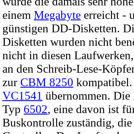
wurde die damals sehr hohe
einem
Megabyte
erreicht -
günstigen DD-Disketten. Di
Disketten wurden nicht benö
nicht in diesen Laufwerken,
an den Schreib-Lese-Köpfen
zur
CBM 8250
kompatibel.
VC1541
übernommen. Die 
Typ
6502
, eine davon ist f
Buskontrolle zuständig, die