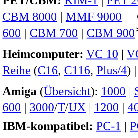
PET/CBM:
KIM-1
|
PET 2
CBM 8000
|
MMF 9000
600
|
CBM 700
|
CBM 900
Heimcomputer:
VC 10
|
V
Reihe
(
C16
,
C116
,
Plus/4
) 
Amiga
(
Übersicht
):
1000
|
600
|
3000
/
T
/
UX
|
1200
|
4
IBM-kompatibel:
PC-1
|
P