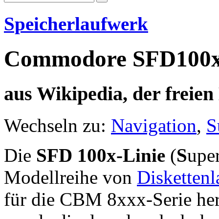
Speicherlaufwerk
Commodore SFD100
aus Wikipedia, der freie
Wechseln zu:
Navigation
,
S
Die
SFD 100x-Linie
(
S
upe
Modellreihe von
Disketten
für die CBM 8xxx-Serie herg