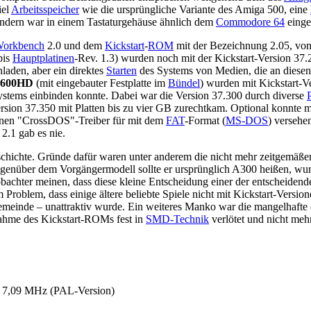
iel
Arbeitsspeicher
wie die ursprüngliche Variante des Amiga 500, eine
ndern war in einem Tastaturgehäuse ähnlich dem
Commodore 64
einge
orkbench
2.0 und dem
Kickstart
-
ROM
mit der Bezeichnung 2.05, von
bis
Hauptplatinen
-Rev. 1.3) wurden noch mit der Kickstart-Version 3
laden, aber ein direktes
Starten
des Systems von Medien, die an diese
 600HD
(mit eingebauter Festplatte im
Bündel
) wurden mit Kickstart-V
ssystems einbinden konnte. Dabei war die Version 37.300 durch diverse
rsion 37.350 mit Platten bis zu vier GB zurechtkam. Optional konnte 
einen "CrossDOS"-Treiber für mit dem
FAT
-Format (
MS-DOS
) versehe
2.1 gab es nie.
hichte. Gründe dafür waren unter anderem die nicht mehr zeitgemäßen 
egenüber dem Vorgängermodell sollte er ursprünglich A300 heißen, w
obachter meinen, dass diese kleine Entscheidung einer der entscheide
oblem, dass einige ältere beliebte Spiele nicht mit Kickstart-Versione
ergemeinde – unattraktiv wurde. Ein weiteres Manko war die mangelhaf
hme des Kickstart-ROMs fest in
SMD-Technik
verlötet und nicht meh
 7,09 MHz (PAL-Version)