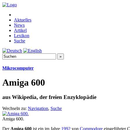
Aktuelles
News
Artikel
Lexikon
Suche
Mikrocomputer
Amiga 600
aus Wikipedia, der freien Enzyklopädie
Wechseln zu:
Navigation
,
Suche
Amiga 600.
Der
Amiga 600
ist ein im Jahre
1992
von
Commodore
eingeführter 