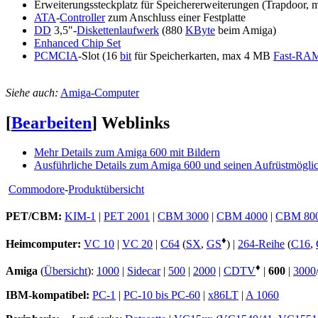
Erweiterungssteckplatz für Speichererweiterungen (Trapdoo
ATA
-
Controller
zum Anschluss einer Festplatte
DD
3,5"-
Diskettenlaufwerk
(880
KByte
beim Amiga)
Enhanced Chip Set
PCMCIA
-Slot (16
bit
für Speicherkarten, max 4 MB
Fast-RA
Siehe auch:
Amiga-Computer
[
Bearbeiten
]
Weblinks
Mehr Details zum Amiga 600 mit Bildern
Ausführliche Details zum Amiga 600 und seinen Aufrüstmöglic
Commodore
-
Produktübersicht
PET/CBM:
KIM-1
|
PET 2001
|
CBM 3000
|
CBM 4000
|
CBM 80
♦
Heimcomputer:
VC 10
|
VC 20
|
C64
(
SX
,
GS
) |
264-Reihe
(
C16
,
♦
Amiga
(
Übersicht
):
1000
|
Sidecar
|
500
|
2000
|
CDTV
|
600
|
3000
IBM-kompatibel:
PC-1
|
PC-10 bis PC-60
|
x86LT
|
A 1060