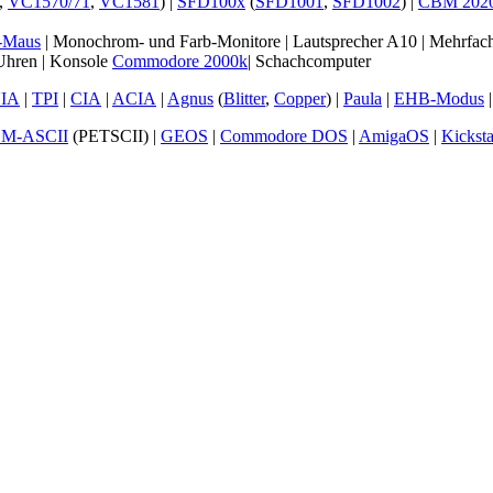
,
VC1570/71
,
VC1581
) |
SFD100x
(
SFD1001
,
SFD1002
) |
CBM 2020
-Maus
| Monochrom- und Farb-Monitore | Lautsprecher A10 | Mehr
Uhren | Konsole
Commodore 2000k
| Schachcomputer
IA
|
TPI
|
CIA
|
ACIA
|
Agnus
(
Blitter
,
Copper
) |
Paula
|
EHB-Modus
M-ASCII
(PETSCII) |
GEOS
|
Commodore DOS
|
AmigaOS
|
Kicksta