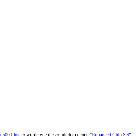
 500 Plus
, er wurde wie dieser mit dem neuen "
Enhanced Chip Set
"