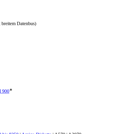
t breitem Datenbus)
∗
 900