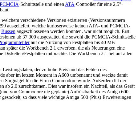
PCMCIA
-Schnittstelle und einen
ATA
-Controller für eine 2,5"-
baut.
 welchem verschiedene Versionen existierten (Versionsnummern
7.299 ausgeliefert, welche kurioserweise keinen ATA- und PCMCIA-
n
Bussen
angeschlossenen werden konnten, war nicht möglich. Erst
ersionen ab 37.300 ausgestattet, die sowohl die PCMCIA-Schnittstelle
Programmfehler
auf die Nutzung von Festplatten bis 40 MB
man später die Workbench 2.1 erwerben, die als Neuerungen eine
ne Disketten/Festplatten mitbrachte. Die Workbench 2.1 lief auf allen
Leistungsdaten, der zu hohe Preis und das Fehlen des
urde aber im letzten Moment in A600 umbenannt und weckte damit
nden Sargnägel für die Firma Commodore wurde. Außerdem litt der
n ab 2.0 zurechtkamen. Dies war insofern ein Nachteil, als das Gerät
te (und von Commodore nie geplante) Aufrüstbarkeit des Amiga 600.
r gesockelt, so dass viele wichtige Amiga-500-(Plus)-Erweiterungen