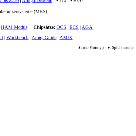
 bis 8250
|
Amiga-Diskette
| A570 | A3070
fachbenutzersysteme (MBS)
|
HAM-Modus
Chipsätze:
OCS
|
ECS
|
AGA
rt
|
Workbench
|
AmigaGuide
|
AMIX
∗: nur Prototyp ♦: Spielkonsole