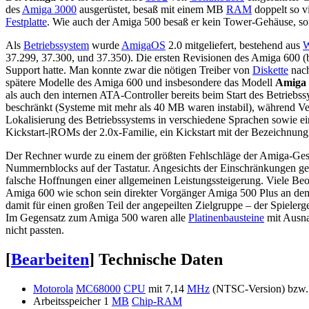
des
Amiga 3000
ausgerüstet, besaß mit einem MB
RAM
doppelt so v
Festplatte
. Wie auch der Amiga 500 besaß er kein Tower-Gehäuse, so
Als
Betriebssystem
wurde
AmigaOS
2.0 mitgeliefert, bestehend aus
W
37.299, 37.300, und 37.350). Die ersten Revisionen des Amiga 600 (
Support hatte. Man konnte zwar die nötigen Treiber von
Diskette
nach
spätere Modelle des Amiga 600 und insbesondere das Modell
Amiga
als auch den internen ATA-Controller bereits beim Start des Betrieb
beschränkt (Systeme mit mehr als 40 MB waren instabil), während Ve
Lokalisierung des Betriebssystems in verschiedene Sprachen sowie 
Kickstart-|ROMs der 2.0x-Familie, ein Kickstart mit der Bezeichnung 
Der Rechner wurde zu einem der größten Fehlschläge der Amiga-Gesc
Nummernblocks auf der Tastatur. Angesichts der Einschränkungen g
falsche Hoffnungen einer allgemeinen Leistungssteigerung. Viele Be
Amiga 600 wie schon sein direkter Vorgänger Amiga 500 Plus an dem Pr
damit für einen großen Teil der angepeilten Zielgruppe – der Spiel
Im Gegensatz zum Amiga 500 waren alle
Platinenbausteine
mit Ausna
nicht passten.
[
Bearbeiten
]
Technische Daten
Motorola
MC68000
CPU
mit 7,14
MHz
(NTSC-Version) bzw.
Arbeitsspeicher 1
MB
Chip-RAM