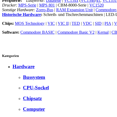
Peripherie:
Laufwerke:
Datasette
|
VC15xx
(
VC1540
/
41
,
VC1551
Drucker:
MPS-Serie
|
MPS 801
| CBM-8000-Serie |
VC1520
Sonstige Hardware:
Zorro-Bus
|
RAM Expansion Unit
|
Commodore
Historische Hardware
:
Schreib- und Tischrechenmaschinen | LED-
Chips:
MOS Technology
|
VIC
|
VIC II
|
TED
|
VDC
|
SID
|
PIA
|
V
Software:
Commodore BASIC
|
Commodore Basic V2
|
Kernal
|
CB
Kategorien
Hardware
Bussystem
CPU-Sockel
Chipsatz
Computer