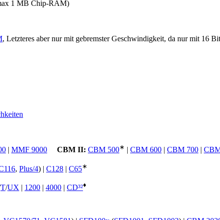
r, max 1 MB Chip-RAM)
M
, Letzteres aber nur mit gebremster Geschwindigkeit, da nur mit 16 Bi
hkeiten
∗
00
|
MMF 9000
CBM II:
CBM 500
|
CBM 600
|
CBM 700
|
CBM
∗
C116
,
Plus/4
) |
C128
|
C65
♦
/
T
/
UX
|
1200
|
4000
|
CD³²