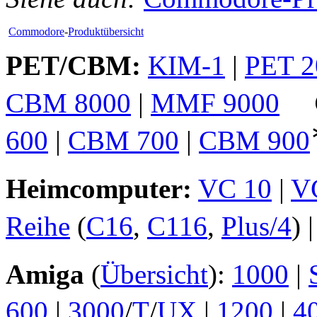
Commodore
-
Produktübersicht
PET/CBM:
KIM-1
|
PET 2
CBM 8000
|
MMF 9000
600
|
CBM 700
|
CBM 900
Heimcomputer:
VC 10
|
V
Reihe
(
C16
,
C116
,
Plus/4
) 
Amiga
(
Übersicht
):
1000
|
600
|
3000
/
T
/
UX
|
1200
|
4