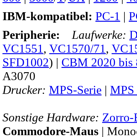
IBM-kompatibel:
PC-1
|
P
Peripherie:
Laufwerke:
D
VC1551
,
VC1570/71
,
VC1
SFD1002
) |
CBM 2020 bis 
A3070
Drucker:
MPS-Serie
|
MPS 
Sonstige Hardware:
Zorro-
Commodore-Maus
| Monoc