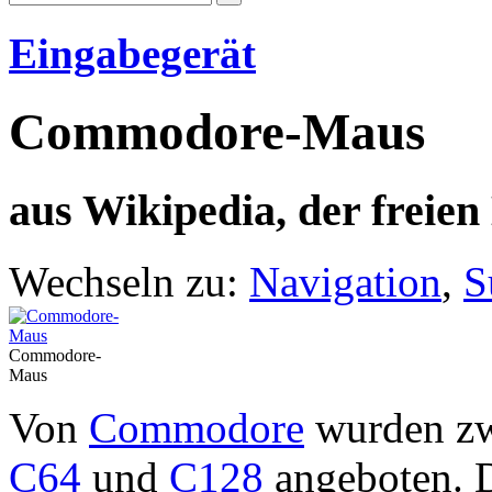
Eingabegerät
Commodore-Maus
aus Wikipedia, der freie
Wechseln zu:
Navigation
,
S
Commodore-
Maus
Von
Commodore
wurden zw
C64
und
C128
angeboten. D