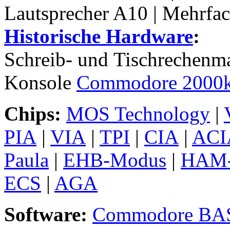
Lautsprecher A10 | Mehr
Historische Hardware
:
Schreib- und Tischrechenm
Konsole
Commodore 2000
Chips:
MOS Technology
|
PIA
|
VIA
|
TPI
|
CIA
|
ACI
Paula
|
EHB-Modus
|
HAM-
ECS
|
AGA
Software:
Commodore BA