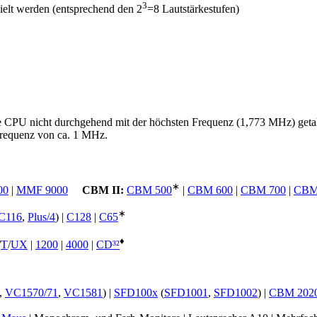
3
ielt werden (entsprechend den 2
=8 Lautstärkestufen)
e CPU nicht durchgehend mit der höchsten Frequenz (1,773 MHz) get
Frequenz von ca. 1 MHz.
∗
00
|
MMF 9000
CBM II:
CBM 500
|
CBM 600
|
CBM 700
|
CBM
∗
C116
,
Plus/4
) |
C128
|
C65
♦
/
T
/
UX
|
1200
|
4000
|
CD³²
,
VC1570/71
,
VC1581
) |
SFD100x
(
SFD1001
,
SFD1002
) |
CBM 2020