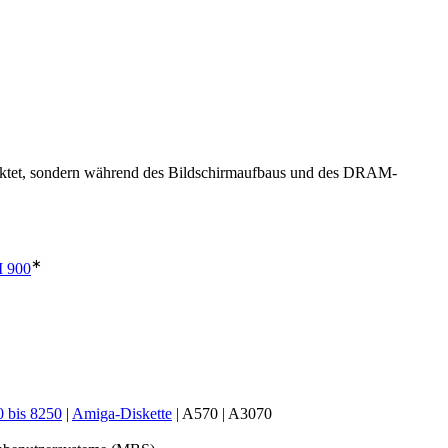
aktet, sondern während des Bildschirmaufbaus und des DRAM-
∗
 900
 bis 8250
|
Amiga-Diskette
| A570 | A3070