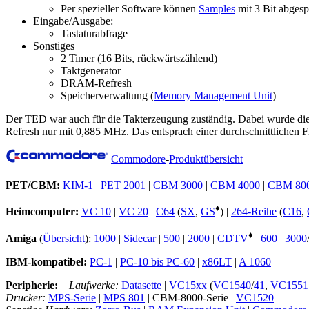
Per spezieller Software können
Samples
mit 3 Bit abgesp
Eingabe/Ausgabe:
Tastaturabfrage
Sonstiges
2 Timer (16 Bits, rückwärtszählend)
Taktgenerator
DRAM-Refresh
Speicherverwaltung (
Memory Management Unit
)
Der TED war auch für die Takterzeugung zuständig. Dabei wurde di
Refresh nur mit 0,885 MHz. Das entsprach einer durchschnittlichen 
Commodore
-
Produktübersicht
PET/CBM:
KIM-1
|
PET 2001
|
CBM 3000
|
CBM 4000
|
CBM 80
♦
Heimcomputer:
VC 10
|
VC 20
|
C64
(
SX
,
GS
) |
264-Reihe
(
C16
,
♦
Amiga
(
Übersicht
):
1000
|
Sidecar
|
500
|
2000
|
CDTV
|
600
|
3000
IBM-kompatibel:
PC-1
|
PC-10 bis PC-60
|
x86LT
|
A 1060
Peripherie:
Laufwerke:
Datasette
|
VC15xx
(
VC1540
/
41
,
VC1551
Drucker:
MPS-Serie
|
MPS 801
| CBM-8000-Serie |
VC1520