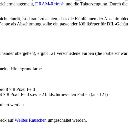
Speichermanagement,
DRAM-Refresh
und die Takterzeugung. Durch dies
icht eintritt, ist darauf zu achten, dass die Kühlfahnen der Abschirm
Pappe als Abschirmung sollte ein passender Kühlkörper für DIL-Gehäu
einander übergehen), ergibt 121 verschiedene Farben (die Farbe schwarz 
meine Hintergrundfarbe
pro 8 × 8 Pixel-Feld
 4 × 8 Pixel-Feld sowie 2 bildschirmweiten Farben (aus 121)
liert werden.
teck auf
Weißes Rauschen
umgeschaltet werden.