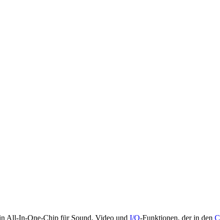
ein All-In-One-Chip für Sound, Video und
I/O
-Funktionen, der in den
C