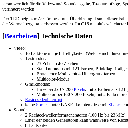
verantwortlich für die Video- und Soundausgabe, Tastaturabfrage, 
verringert werden.
Der TED neigt zur Zerstörung durch Überhitzung. Damit dieser Fall n
der Wärmeübergang verbessert werden. Im C16 mit alubeschichteter 
[
Bearbeiten
]
Technische Daten
Video:
16 Farbtöne mit je 8 Helligkeiten (Welche nicht linear in
Textmodus:
25 Zeilen à 40 Zeichen
Standardmodus mit 121 Farben, Blinkflag, 1 allge
Erweiterter Modus mit 4 Hintergrundfarben
Multicolor-Modus
Grafikmodus:
Hires bei 320 × 200
Pixeln
, mit 2 Farben aus 121 
Multicolor bei 160 × 200 Pixeln, mit 2 Farben pro
Rasterzeileninterrupt
keine
Sprites
, unter BASIC konnten diese mit
Shapes
emu
Sound:
2 Rechteckwellenformgeneratoren (100 Hz bis 23 kHz)
Einer der beiden Generatoren kann wahlweise von Rech
8 Lautstärken