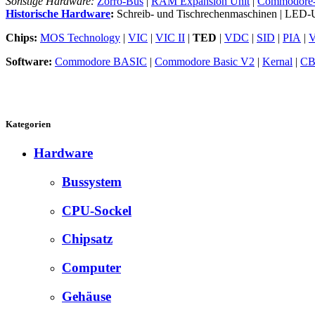
Sonstige Hardware:
Zorro-Bus
|
RAM Expansion Unit
|
Commodore
Historische Hardware
:
Schreib- und Tischrechenmaschinen | LED-
Chips:
MOS Technology
|
VIC
|
VIC II
|
TED
|
VDC
|
SID
|
PIA
|
Software:
Commodore BASIC
|
Commodore Basic V2
|
Kernal
|
CB
Kategorien
Hardware
Bussystem
CPU-Sockel
Chipsatz
Computer
Gehäuse