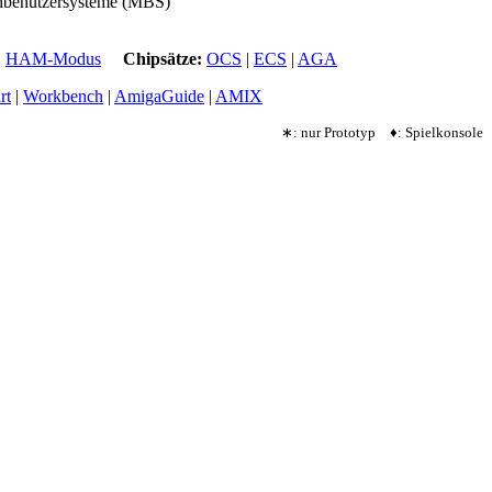
fachbenutzersysteme (MBS)
|
HAM-Modus
Chipsätze:
OCS
|
ECS
|
AGA
rt
|
Workbench
|
AmigaGuide
|
AMIX
∗: nur Prototyp ♦: Spielkonsole