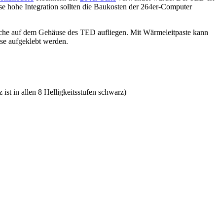
e hohe Integration sollten die Baukosten der 264er-Computer
bleche auf dem Gehäuse des TED aufliegen. Mit Wärmeleitpaste kann
se aufgeklebt werden.
ist in allen 8 Helligkeitsstufen schwarz)