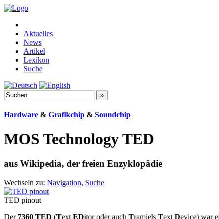
Aktuelles
News
Artikel
Lexikon
Suche
Hardware
&
Grafikchip
&
Soundchip
MOS Technology TED
aus Wikipedia, der freien Enzyklopädie
Wechseln zu:
Navigation
,
Suche
TED pinout
Der
7360 TED
(
T
ext
ED
itor oder auch
T
ramiels
T
ext
D
evice) war 