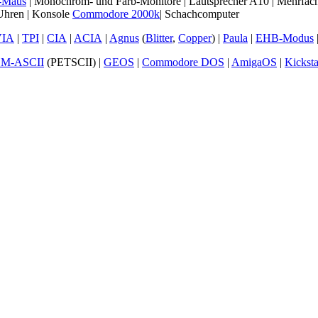
-Maus
| Monochrom- und Farb-Monitore | Lautsprecher A10 | Mehr
Uhren | Konsole
Commodore 2000k
| Schachcomputer
VIA
|
TPI
|
CIA
|
ACIA
|
Agnus
(
Blitter
,
Copper
) |
Paula
|
EHB-Modus
M-ASCII
(PETSCII) |
GEOS
|
Commodore DOS
|
AmigaOS
|
Kicksta