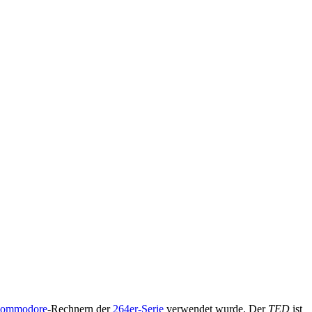
ommodore
-Rechnern der
264er-Serie
verwendet wurde. Der
TED
ist