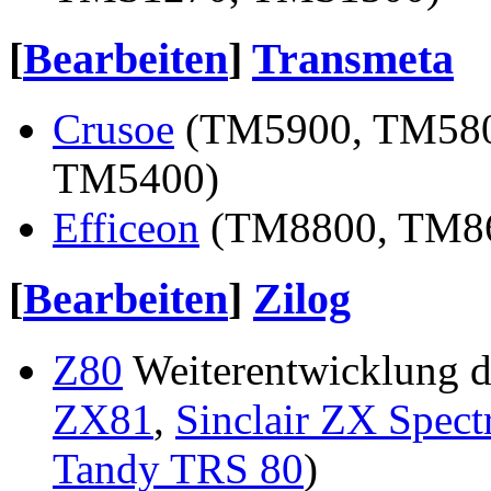
[
Bearbeiten
]
Transmeta
Crusoe
(TM5900, TM580
TM5400)
Efficeon
(TM8800, TM8
[
Bearbeiten
]
Zilog
Z80
Weiterentwicklung d
ZX81
,
Sinclair ZX Spec
Tandy TRS 80
)