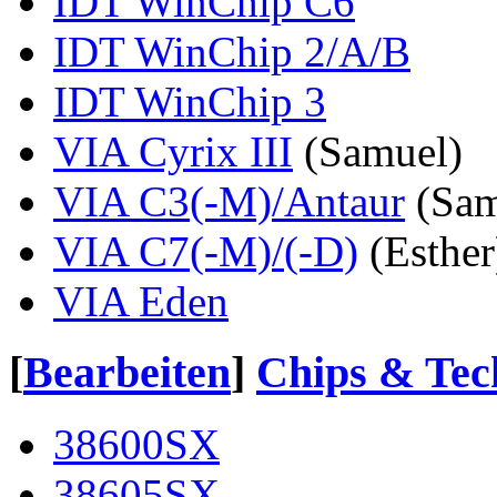
IDT WinChip C6
IDT WinChip 2/A/B
IDT WinChip 3
VIA Cyrix III
(Samuel)
VIA C3(-M)/Antaur
(Sam
VIA C7(-M)/(-D)
(Esther
VIA Eden
[
Bearbeiten
]
Chips & Tec
38600SX
38605SX