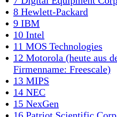
7
Digital Equipment Corp
8
Hewlett-Packard
9
IBM
10
Intel
11
MOS Technologies
12
Motorola (heute aus d
Firmenname: Freescale)
13
MIPS
14
NEC
15
NexGen
16
Patriot Scientific Corp