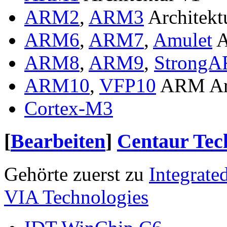
ARM2
,
ARM3
Architekt
ARM6
,
ARM7
,
Amulet
A
ARM8
,
ARM9
,
Strong
ARM10
,
VFP10
ARM Arc
Cortex-M3
[
Bearbeiten
]
Centaur Tec
Gehörte zuerst zu
Integrate
VIA Technologies