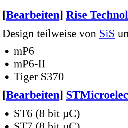
[
Bearbeiten
]
Rise Techno
Design teilweise von
SiS
u
mP6
mP6-II
Tiger S370
[
Bearbeiten
]
STMicroelec
ST6 (8 bit µC)
ST7 (8 bit µC)