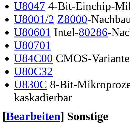
U8047
4-Bit-Einchip-Mi
U8001/2
Z8000
-Nachba
U80601
Intel-
80286
-Nac
U80701
U84C00
CMOS-Variante 
U80C32
U830C
8-Bit-Mikroproze
kaskadierbar
[
Bearbeiten
]
Sonstige