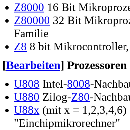
Z8000
16 Bit Mikroproze
Z80000
32 Bit Mikroproz
Familie
Z8
8 bit Mikrocontroller
[
Bearbeiten
]
Prozessoren 
U808
Intel-
8008
-Nachba
U880
Zilog-
Z80
-Nachba
U88x
(mit x = 1,2,3,4,6
"Einchipmikrorechner"