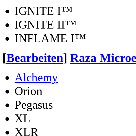
IGNITE I™
IGNITE II™
INFLAME I™
[
Bearbeiten
]
Raza Microe
Alchemy
Orion
Pegasus
XL
XLR