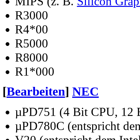
MIPS (z. B.
Silicon Grap
R3000
R4*00
R5000
R8000
R1*000
[
Bearbeiten
]
NEC
µPD751 (4 Bit CPU, 12 B
µPD780C (entspricht de
V20 (entspricht dem Inte