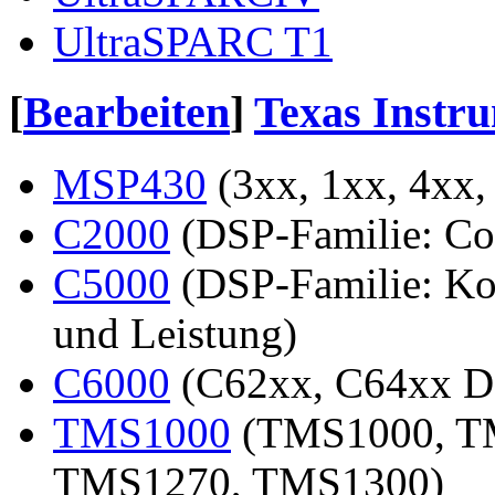
UltraSPARC T1
[
Bearbeiten
]
Texas Instr
MSP430
(3xx, 1xx, 4xx,
C2000
(DSP-Familie: Con
C5000
(DSP-Familie: Ko
und Leistung)
C6000
(C62xx, C64xx DS
TMS1000
(TMS1000, T
TMS1270, TMS1300)