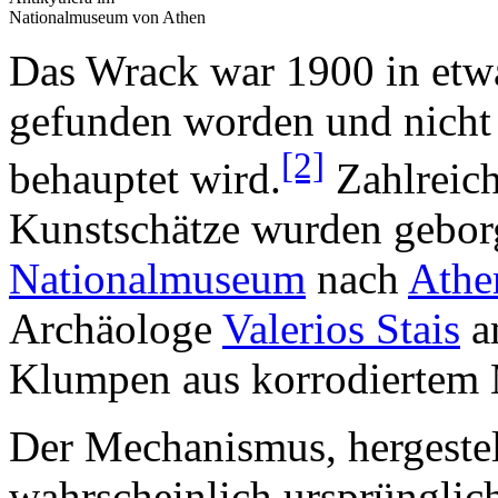
Nationalmuseum von Athen
Das Wrack war 1900 in etw
gefunden worden und nicht
[2]
behauptet wird.
Zahlreich
Kunstschätze wurden geborg
Nationalmuseum
nach
Athe
Archäologe
Valerios Stais
a
Klumpen aus korrodiertem M
Der Mechanismus, hergestel
wahrscheinlich ursprüngli