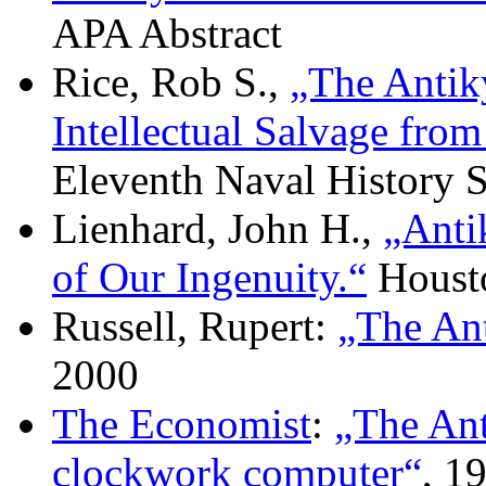
APA Abstract
Rice, Rob S.,
„The Antik
Intellectual Salvage from
Eleventh Naval History
Lienhard, John H.,
„Anti
of Our Ingenuity.“
Housto
Russell, Rupert:
„The An
2000
The Economist
:
„The Ant
clockwork computer“
, 1