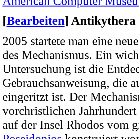
American Computer Muse
[
Bearbeiten
]
Antikythera
2005 startete man eine neu
des Mechanismus. Ein wicht
Untersuchung ist die Entde
Gebrauchsanweisung, die au
eingeritzt ist. Der Mechan
vorchristlichen Jahrhunder
auf der Insel Rhodos vom 
Poseidonios
konstruiert wo