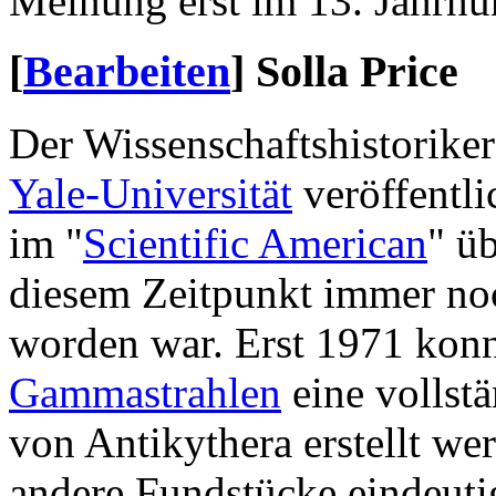
Meinung erst im 13. Jahrhu
[
Bearbeiten
]
Solla Price
Der Wissenschaftshistorike
Yale-Universität
veröffentli
im "
Scientific American
" ü
diesem Zeitpunkt immer noc
worden war. Erst 1971 konn
Gammastrahlen
eine vollst
von Antikythera erstellt we
andere Fundstücke eindeuti