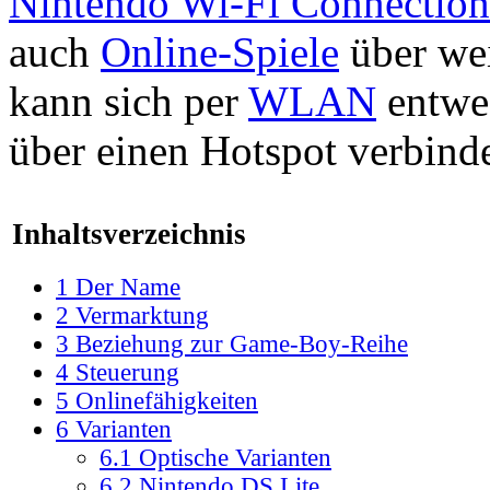
Nintendo Wi-Fi Connection
auch
Online-Spiele
über we
kann sich per
WLAN
entwe
über einen Hotspot verbind
Inhaltsverzeichnis
1
Der Name
2
Vermarktung
3
Beziehung zur Game-Boy-Reihe
4
Steuerung
5
Onlinefähigkeiten
6
Varianten
6.1
Optische Varianten
6.2
Nintendo DS Lite